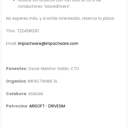
reduce los atascos con tan solo un 20% de
conductores “wavedrivers”.
No esperes más, y si estás interesado, reserva tu plaza:
Tfno: 722458030
Email:
impactware@impactware.com
Ponentes:
Oscar Melchor Galán, CTO
Organiza
: IMPACTWARE SL
Colabora
: ASALMA
Patrocina
:
ARISOFT
–
DRIVESIM