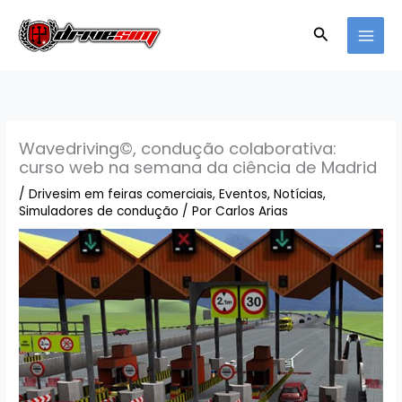
Saltar
para
Pesquisar
o
conteúdo
Wavedriving©, condução colaborativa:
curso web na semana da ciência de Madrid
/
Drivesim em feiras comerciais
,
Eventos
,
Notícias
,
Simuladores de condução
/ Por
Carlos Arias