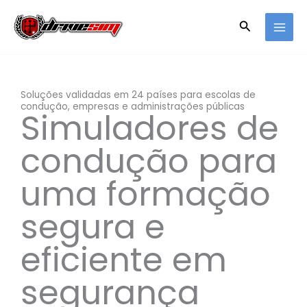
Saltar
para
Pesquisar
o
conteúdo
Soluções validadas em 24 países para escolas de
condução, empresas e administrações públicas
Simuladores de
condução para
uma formação
segura e
eficiente em
segurança