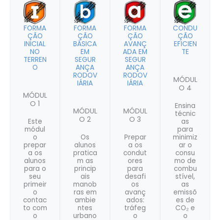
FORMA
FORMA
FORMA
CONDU
ÇÃO
ÇÃO
ÇÃO
ÇÃO
INICIAL
BÁSICA
AVANÇ
EFICIEN
NO
EM
ADA EM
TE
TERREN
SEGUR
SEGUR
O
ANÇA
ANÇA
RODOV
RODOV
MÓDUL
IÁRIA
IÁRIA
O 4
MÓDUL
O 1
Ensina
MÓDUL
MÓDUL
técnic
O 2
O 3
Este
as
módul
para
o
Os
Prepar
minimiz
prepar
alunos
a os
ar o
a os
pratica
condut
consu
alunos
m as
ores
mo de
para o
princip
para
combu
seu
ais
desafi
stível,
primeir
manob
os
as
o
ras em
avanç
emissõ
contac
ambie
ados:
es de
to com
ntes
tráfeg
CO₂ e
o
urbano
o
o