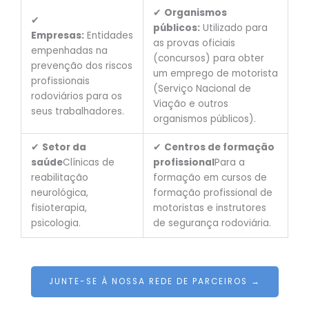
✔
Organismos
✔
públicos:
Utilizado para
Empresas:
Entidades
as provas oficiais
empenhadas na
(concursos) para obter
prevenção dos riscos
um emprego de motorista
profissionais
(Serviço Nacional de
rodoviários para os
Viação e outros
seus trabalhadores.
organismos públicos).
✔
Setor da
✔
Centros de formação
saúde
Clínicas de
profissional
Para a
reabilitação
formação em cursos de
neurológica,
formação profissional de
fisioterapia,
motoristas e instrutores
psicologia.
de segurança rodoviária.
JUNTE-SE À NOSSA REDE DE PARCEIROS →