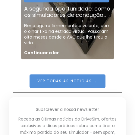
A segunda oportunidade: como
O I.
os simuladores de condução...
inco
Elena agarra firmemente o volante, com
A Esc
o olhar fixo na estrada virtual. Passaram
integ
oito meses desde o AVC que lhe tirou a
DRIVE
vida...
educa
Continuar a ler
Conti
VER TODAS AS NOTÍCIAS →
Subscrever a nossa newsletter
Receba as últimas notícias do DriveSim, ofertas
exclusivas e dicas práticas sobre como tirar o
máximo partido do seu simulador - sem spam,