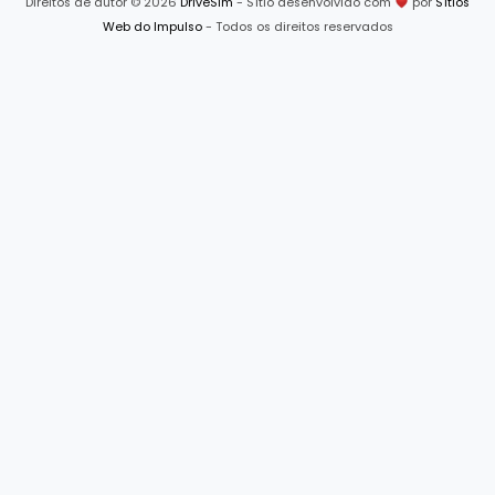
Direitos de autor © 2026
DriveSim
- Sítio desenvolvido com
por
Sítios
Web do Impulso
- Todos os direitos reservados