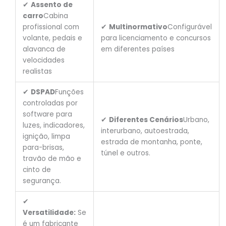
✔
Assento de
carro
Cabina
profissional com
✔
Multinormativo
Configurável
volante, pedais e
para licenciamento e concursos
alavanca de
em diferentes países
velocidades
realistas
✔
DSPAD
Funções
controladas por
software para
✔
Diferentes
Cenários
Urbano,
luzes, indicadores,
interurbano, autoestrada,
ignição, limpa
estrada de montanha, ponte,
para-brisas,
túnel e outros.
travão de mão e
cinto de
segurança.
✔
Versatilidade:
Se
é um fabricante