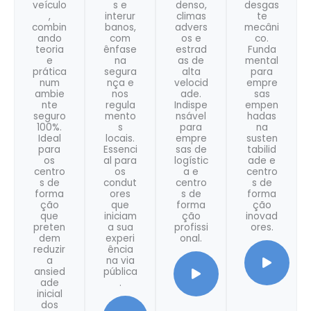
veículo
s e
denso,
desgas
,
interur
climas
te
combin
banos,
advers
mecâni
ando
com
os e
co.
teoria
ênfase
estrad
Funda
e
na
as de
mental
prática
segura
alta
para
num
nça e
velocid
empre
ambie
nos
ade.
sas
nte
regula
Indispe
empen
seguro
mento
nsável
hadas
100%.
s
para
na
Ideal
locais.
empre
susten
para
Essenci
sas de
tabilid
os
al para
logístic
ade e
centro
os
a e
centro
s de
condut
centro
s de
forma
ores
s de
forma
ção
que
forma
ção
que
iniciam
ção
inovad
preten
a sua
profissi
ores.
dem
experi
onal.
reduzir
ência
a
na via
ansied
pública
ade
.
inicial
dos