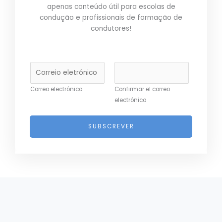
apenas conteúdo útil para escolas de
condução e profissionais de formação de
condutores!
C
o
r
Correo electrónico
Confirmar el correo
r
electrónico
e
i
SUBSCREVER
o
e
l
e
t
r
ó
n
i