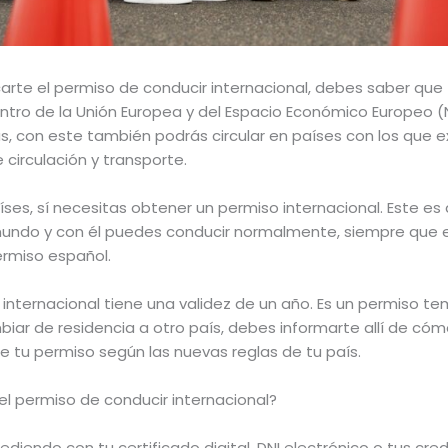
arte el permiso de conducir internacional, debes saber que
ntro de la Unión Europea y del Espacio Económico Europeo (N
s, con este también podrás circular en países con los que e
 circulación y transporte.
aíses, sí necesitas obtener un permiso internacional. Este e
 mundo y con él puedes conducir normalmente, siempre que
rmiso español.
 internacional tiene una validez de un año. Es un permiso te
mbiar de residencia a otro país, debes informarte allí de cóm
 de tu permiso según las nuevas reglas de tu país.
 permiso de conducir internacional?
cediendo con tu certificado digital, DNI electrónico o tus cr