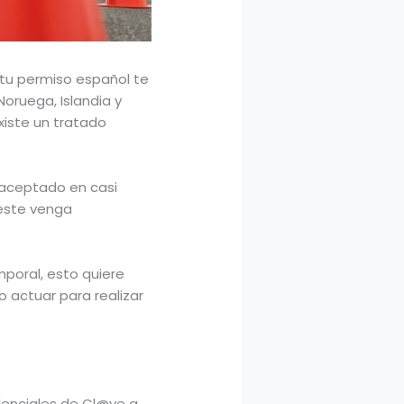
 tu permiso español te
oruega, Islandia y
xiste un tratado
s aceptado en casi
 este venga
mporal, esto quiere
o actuar para realizar
edenciales de Cl@ve a