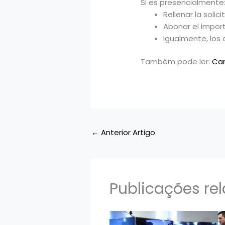
Si es presencialmente
Rellenar la soli
Abonar el importe
Igualmente, los 
Também pode ler:
Car
←
Anterior Artigo
Publicações re