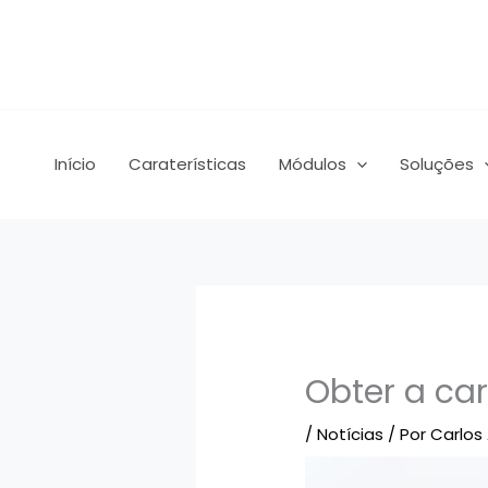
Saltar
para
o
conteúdo
Início
Caraterísticas
Módulos
Soluções
Obter a ca
/
Notícias
/ Por
Carlos 