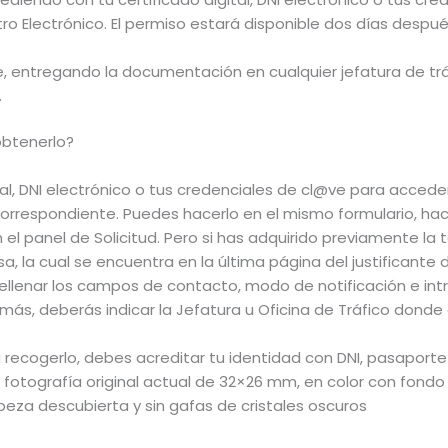
tro Electrónico. El permiso estará disponible dos días despu
 entregando la documentación en cualquier jefatura de tráf
.
obtenerlo?
tal, DNI electrónico o tus credenciales de cl@ve para acceder 
orrespondiente. Puedes hacerlo en el mismo formulario, hac
el panel de Solicitud. Pero si has adquirido previamente la 
a, la cual se encuentra en la última página del justificante
ellenar los campos de contacto, modo de notificación e intr
ás, deberás indicar la Jefatura u Oficina de Tráfico donde
ecogerlo, debes acreditar tu identidad con DNI, pasaporte 
 fotografía original actual de 32×26 mm, en color con fondo
beza descubierta y sin gafas de cristales oscuros