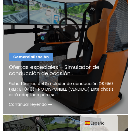
Comercialización
Ofertas especiales – Simulador de
conducción de ocasión...
Português
Ficha técnica del Simulador de conducción DS 650
Deutsch
(REF: BT040) NO DISPONIBLE (VENDIDO) Este chasis
Italiano
está adaptado para su...
Français
Continuar leyendo
English
Español