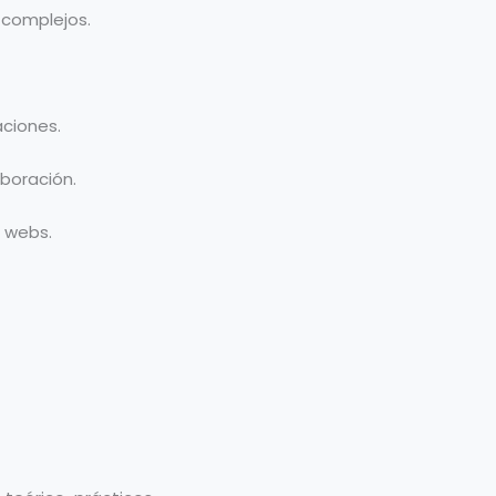
 complejos.
aciones.
boración.
s webs.