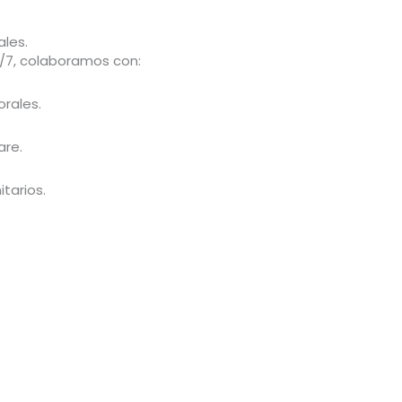
ales.
24/7, colaboramos con:
rales.
are.
tarios.