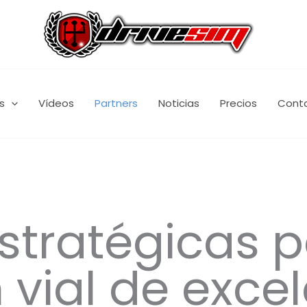
s
Vídeos
Partners
Noticias
Precios
Cont
estratégicas 
 vial de exce