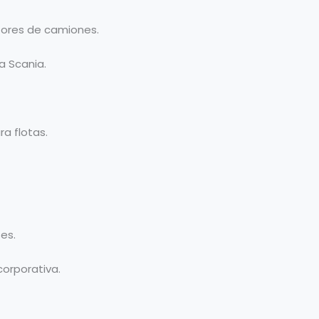
tores de camiones.
a Scania.
a flotas.
es.
orporativa.